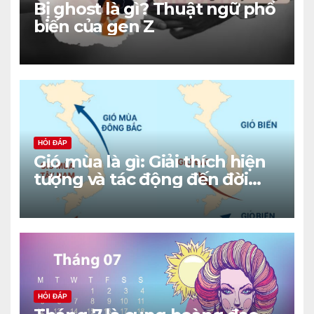
Bị ghost là gì? Thuật ngữ phổ
biến của gen Z
HỎI ĐÁP
Gió mùa là gì: Giải thích hiện
tượng và tác động đến đời
sống
HỎI ĐÁP