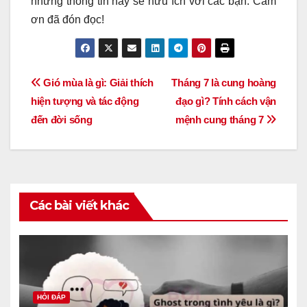
những thông tin này sẽ hữu ích với các bạn. Cảm
ơn đã đón đọc!
Điều
Gió mùa là gì: Giải thích
Tháng 7 là cung hoàng
hiện tượng và tác động
đạo gì? Tính cách vận
hướng
đến đời sống
mệnh cung tháng 7
bài
viết
Các bài viết khác
HỎI ĐÁP