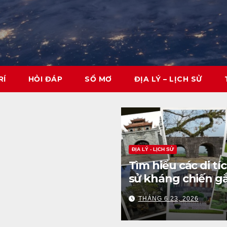
RÍ
HỎI ĐÁP
SỔ MƠ
ĐỊA LÝ – LỊCH SỬ
ĐỊA LÝ - LỊCH SỬ
Tìm hiểu các di tíc
sử kháng chiến gắ
với dân tộc
THÁNG 6 23, 2026