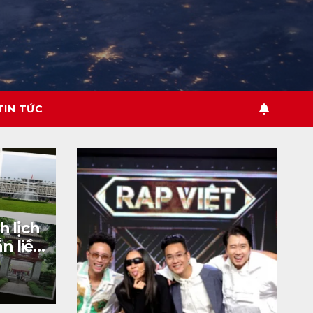
TIN TỨC
h lịch
n liền