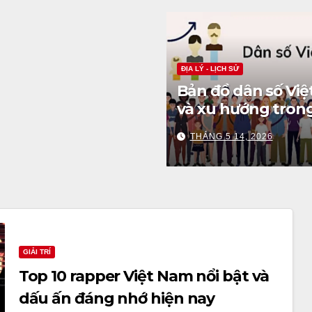
ĐỊA LÝ - LỊCH SỬ
Bản đồ dân số Vi
và xu hướng tron
tương lai
THÁNG 5 14, 2026
GIẢI TRÍ
Top 10 rapper Việt Nam nổi bật và
dấu ấn đáng nhớ hiện nay