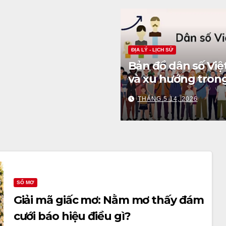
ĐỊA LÝ - LỊCH SỬ
Bản đồ dân số Vi
và xu hướng tron
tương lai
THÁNG 5 14, 2026
SỔ MƠ
Giải mã giấc mơ: Nằm mơ thấy đám
cưới báo hiệu điều gì?