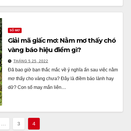
SỔ MƠ
Giải mã giấc mơ: Nằm mơ thấy chó
vàng báo hiệu điềm gì?
THÁNG 5 25, 2022
Đã bao giờ bạn thắc mắc về ý nghĩa ẩn sau việc nằm
mơ thấy cho vàng chưa? Đây là điềm báo lành hay
dữ? Con số may mắn liên…
…
3
4