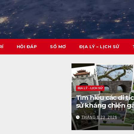
RÍ
HỎI ĐÁP
SỔ MƠ
ĐỊA LÝ – LỊCH SỬ
ĐỊA LÝ - LỊCH SỬ
Tìm hiểu các di tíc
sử kháng chiến gắ
với dân tộc
THÁNG 6 23, 2026