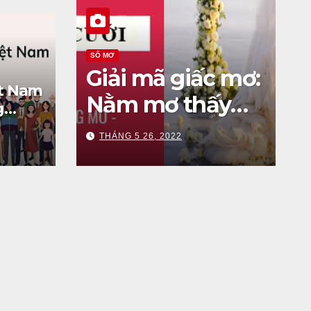
SỔ MƠ
Giải mã giấc mơ:
ệt Nam
Nằm mơ thấy
g
đám cưới báo
THÁNG 5 26, 2022
hiệu điều gì?