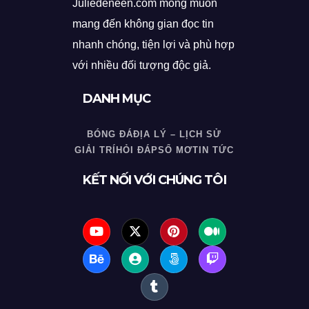
Juliedeneen.com mong muốn
mang đến không gian đọc tin
nhanh chóng, tiện lợi và phù hợp
với nhiều đối tượng độc giả.
DANH MỤC
BÓNG ĐÁ
ĐỊA LÝ – LỊCH SỬ
GIẢI TRÍ
HỎI ĐÁP
SỔ MƠ
TIN TỨC
KẾT NỐI VỚI CHÚNG TÔI