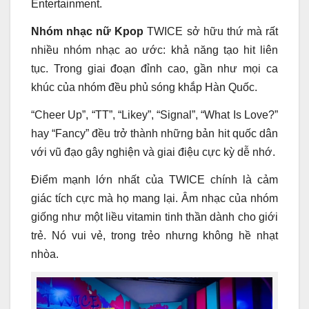
Entertainment.
Nhóm nhạc nữ Kpop
TWICE sở hữu thứ mà rất
nhiều nhóm nhạc ao ước: khả năng tạo hit liên
tục. Trong giai đoạn đỉnh cao, gần như mọi ca
khúc của nhóm đều phủ sóng khắp Hàn Quốc.
“Cheer Up”, “TT”, “Likey”, “Signal”, “What Is Love?”
hay “Fancy” đều trở thành những bản hit quốc dân
với vũ đạo gây nghiện và giai điệu cực kỳ dễ nhớ.
Điểm mạnh lớn nhất của TWICE chính là cảm
giác tích cực mà họ mang lại. Âm nhạc của nhóm
giống như một liều vitamin tinh thần dành cho giới
trẻ. Nó vui vẻ, trong trẻo nhưng không hề nhạt
nhòa.