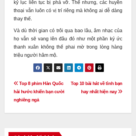
kỷ lục liên tục bị phá vỡ. Thế nhưng, các huyền
thoại vẫn luôn có vị trí riêng mà không ai dễ dàng
thay thế.
Và dù thời gian có trôi qua bao lâu, âm nhạc của
họ vẫn sẽ vang lên đâu đó như một phần ký ức
thanh xuân không thể phai mờ trong lòng hàng
triệu người hâm mộ.
Điều
Top 8 phim Hàn Quốc
Top 10 bài hát về tình bạn
hài hước khiến bạn cười
hay nhất hiện nay
hướng
nghiêng ngả
bài
viết