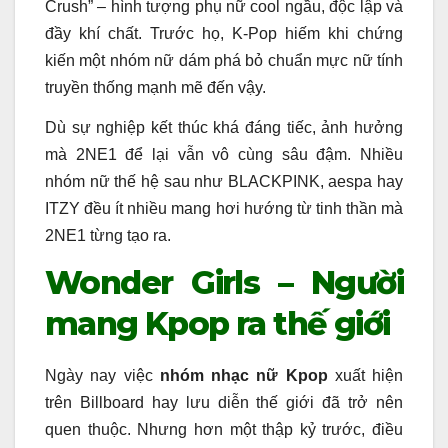
Crush” – hình tượng phụ nữ cool ngầu, độc lập và
đầy khí chất. Trước họ, K-Pop hiếm khi chứng
kiến một nhóm nữ dám phá bỏ chuẩn mực nữ tính
truyền thống mạnh mẽ đến vậy.
Dù sự nghiệp kết thúc khá đáng tiếc, ảnh hưởng
mà 2NE1 để lại vẫn vô cùng sâu đậm. Nhiều
nhóm nữ thế hệ sau như BLACKPINK, aespa hay
ITZY đều ít nhiều mang hơi hướng từ tinh thần mà
2NE1 từng tạo ra.
Wonder Girls – Người
mang Kpop ra thế giới
Ngày nay việc
nhóm nhạc nữ Kpop
xuất hiện
trên Billboard hay lưu diễn thế giới đã trở nên
quen thuộc. Nhưng hơn một thập kỷ trước, điều