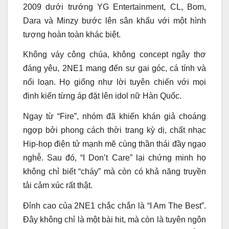
2009 dưới trướng YG Entertainment, CL, Bom,
Dara và Minzy bước lên sân khấu với một hình
tượng hoàn toàn khác biệt.
Không váy công chúa, không concept ngây thơ
đáng yêu, 2NE1 mang đến sự gai góc, cá tính và
nổi loạn. Họ giống như lời tuyên chiến với mọi
định kiến từng áp đặt lên idol nữ Hàn Quốc.
Ngay từ “Fire”, nhóm đã khiến khán giả choáng
ngợp bởi phong cách thời trang kỳ dị, chất nhạc
Hip-hop điện tử mạnh mẽ cùng thần thái đầy ngạo
nghễ. Sau đó, “I Don’t Care” lại chứng minh họ
không chỉ biết “cháy” mà còn có khả năng truyền
tải cảm xúc rất thật.
Đỉnh cao của 2NE1 chắc chắn là “I Am The Best”.
Đây không chỉ là một bài hit, mà còn là tuyên ngôn