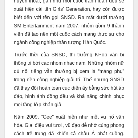
huyền thoại, gần như mọi cuộc tranh luận đều sẽ
xuất hiện cái tên Girls’ Generation, hay còn được
biết đến với tên gọi SNSD. Ra mắt dưới trướng
SM Entertainment năm 2007, nhóm gồm 9 thành
viên đã tạo nên một cuộc cách mạng thực sự cho
ngành công nghiệp thần tượng Hàn Quốc.
Trước thời của SNSD, thị trường KPop vẫn bị
thống trị bởi các nhóm nhạc nam. Những nhóm nữ
dù nổi tiếng vẫn thường bị xem là “mảng phụ”
trong nền công nghiệp giải trí. Thế nhưng SNSD
đã thay đổi hoàn toàn cục diện ấy bằng sức hút áp
đảo, hình ảnh đồng đều và khả năng chinh phục
mọi tầng lớp khán giả.
Năm 2009, “Gee” xuất hiện như một vụ nổ văn
hóa. Giai điệu vui tươi, vũ đạo dễ nhớ cùng phong
cách trẻ trung đã khiến cả châu Á phát cuồng.