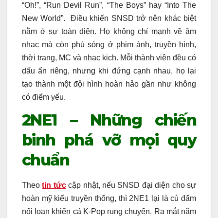
“Oh!”, “Run Devil Run”, “The Boys” hay “Into The
New World”. Điều khiến SNSD trở nên khác biệt
nằm ở sự toàn diện. Họ không chỉ mạnh về âm
nhạc mà còn phủ sóng ở phim ảnh, truyền hình,
thời trang, MC và nhạc kịch. Mỗi thành viên đều có
dấu ấn riêng, nhưng khi đứng cạnh nhau, họ lại
tạo thành một đội hình hoàn hảo gần như không
có điểm yếu.
2NE1 – Những chiến
binh phá vỡ mọi quy
chuẩn
Theo
tin tức
cập nhật, nếu SNSD đại diện cho sự
hoàn mỹ kiểu truyền thống, thì 2NE1 lại là cú đấm
nổi loạn khiến cả K-Pop rung chuyển. Ra mắt năm