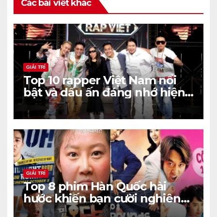
Các bài viết khác
GIẢI TRÍ
Top 10 rapper Việt Nam nổi
bật và dấu ấn đáng nhớ hiện
nay
GIẢI TRÍ
Top 8 phim Hàn Quốc hài
hước khiến bạn cười nghiêng
ngả