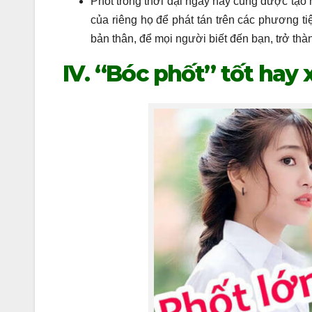
Phốt trong thời đại ngày nay cũng được tạo r
của riêng họ để phát tán trên các phương ti
bản thân, để mọi người biết đến bạn, trở thà
IV. “Bóc phốt” tốt hay