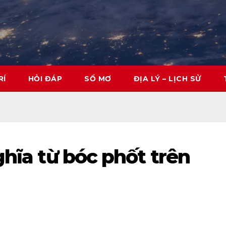
RÍ
HỎI ĐÁP
SỔ MƠ
ĐỊA LÝ – LỊCH SỬ
ghĩa từ bóc phốt trên