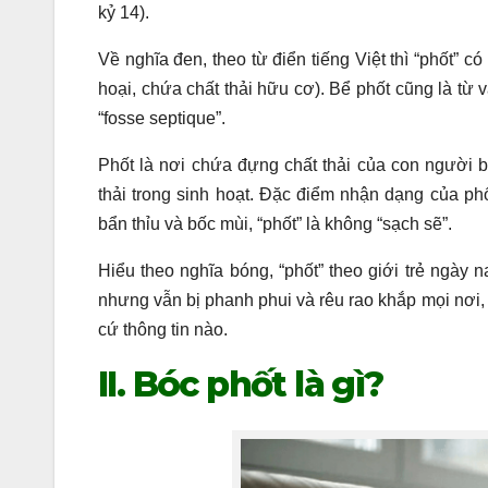
kỷ 14).
Về nghĩa đen, theo từ điển tiếng Việt thì “phốt” 
hoại, chứa chất thải hữu cơ). Bể phốt cũng là từ 
“fosse septique”.
Phốt là nơi chứa đựng chất thải của con người b
thải trong sinh hoạt. Đặc điểm nhận dạng của phố
bẩn thỉu và bốc mùi, “phốt” là không “sạch sẽ”.
Hiểu theo nghĩa bóng, “phốt” theo giới trẻ ngày 
nhưng vẫn bị phanh phui và rêu rao khắp mọi nơi, đ
cứ thông tin nào.
II. Bóc phốt là gì?