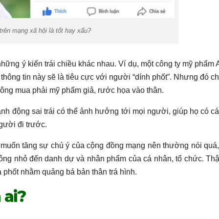
trên mạng xã hội là tốt hay xấu?
hững ý kiến trái chiều khác nhau. Ví dụ, một công ty mỹ phẩm 
thông tin này sẽ là tiêu cực với người “dính phốt”. Nhưng đó ch
không mua phải mỹ phẩm giả, rước họa vào thân.
nh động sai trái có thể ảnh hưởng tới mọi người, giúp họ có cá
gười đi trước.
t” muốn tăng sự chú ý của cộng đồng mạng nên thường nói quá
ông nhỏ đến danh dự và nhân phẩm của cá nhân, tổ chức. Th
 phốt nhằm quảng bá bản thân trá hình.
 ai?