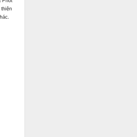
a Phốt
 thiện
khác.