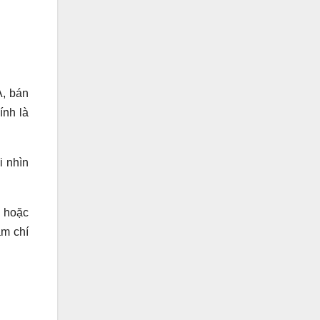
A, bán
ính là
i nhìn
, hoặc
ậm chí