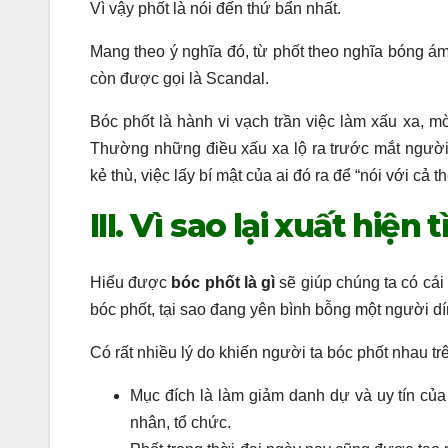
Vì vậy phốt là nói đến thứ bẩn nhất.
Mang theo ý nghĩa đó, từ phốt theo nghĩa bóng ám
còn được gọi là Scandal.
Bóc phốt là hành vi vạch trần việc làm xấu xa, mờ
Thường những điều xấu xa lộ ra trước mắt người 
kẻ thù, việc lấy bí mật của ai đó ra để “nói với cả
III. Vì sao lại xuất hiện
Hiểu được
bóc phốt là gì
sẽ giúp chúng ta có cái 
bóc phốt, tại sao đang yên bình bỗng một người d
Có rất nhiều lý do khiến người ta bóc phốt nhau tr
Mục đích là làm giảm danh dự và uy tín của 
nhân, tổ chức.