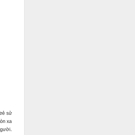
trẻ sử
còn xa
người.