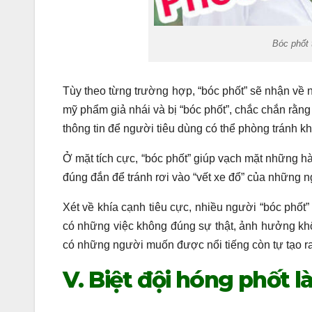
Bóc phốt 
Tùy theo từng trường hợp, “bóc phốt” sẽ nhận về n
mỹ phẩm giả nhái và bị “bóc phốt”, chắc chắn rằng 
thông tin để người tiêu dùng có thể phòng tránh 
Ở mặt tích cực, “bóc phốt” giúp vạch mặt những hà
đúng đắn để tránh rơi vào “vết xe đổ” của những n
Xét về khía cạnh tiêu cực, nhiều người “bóc phố
có những việc không đúng sự thật, ảnh hưởng kh
có những người muốn được nổi tiếng còn tự tạo ra
V. Biệt đội hóng phốt là