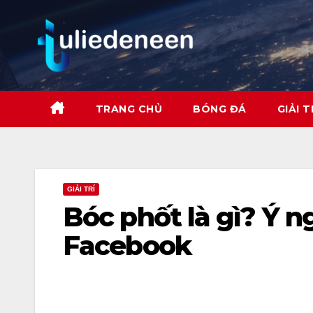
Skip
to
content
TRANG CHỦ
BÓNG ĐÁ
GIẢI T
GIẢI TRÍ
Bóc phốt là gì? Ý n
Facebook