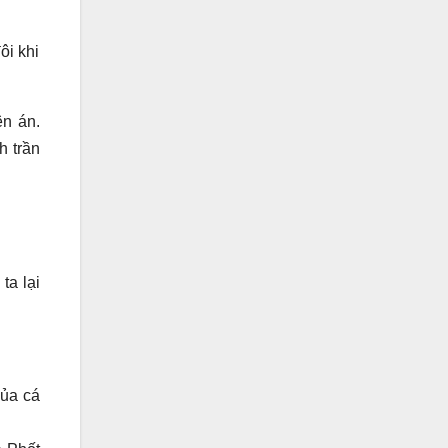
ôi khi
ên án.
h trần
ta lại
của cá