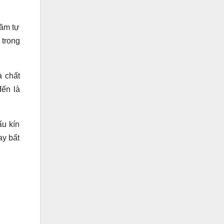
hầm tự
 trong
à chất
đến là
ấu kín
ay bất