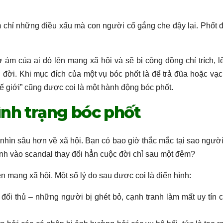
 chỉ những điều xấu mà con người cố gắng che đậy lại. Phốt đ
 ám của ai đó lên mạng xã hội và sẽ bị cộng đồng chỉ trích, l
đời. Khi mục đích của một vụ bóc phốt là để trả đũa hoặc vạc
 thế giới” cũng được coi là một hành động bóc phốt.
 tình trạng bóc phốt
nhìn sâu hơn về xã hội. Bạn có bao giờ thắc mắc tại sao người 
ính vào scandal thay đổi hẳn cuộc đời chỉ sau một đêm?
ên mạng xã hội. Một số lý do sau được coi là điển hình:
đối thủ – những người bị ghét bỏ, cạnh tranh làm mất uy tín 