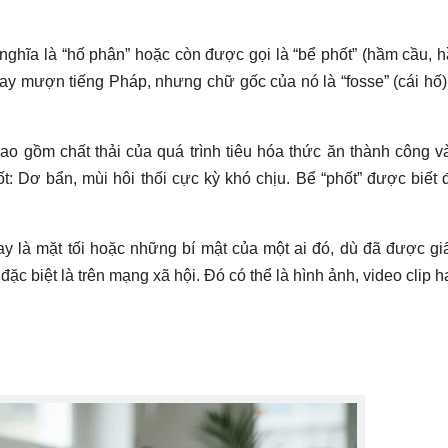
có nghĩa là “hố phân” hoặc còn được gọi là “bể phốt” (hầm cầu, 
vay mượn tiếng Pháp, nhưng chữ gốc của nó là “fosse” (cái hố)
ao gồm chất thải của quá trình tiêu hóa thức ăn thành công v
t: Dơ bẩn, mùi hôi thối cực kỳ khó chịu. Bể “phốt” được biết 
nay là mặt tối hoặc những bí mật của một ai đó, dù đã được gi
ặc biệt là trên mạng xã hội. Đó có thể là hình ảnh, video clip h