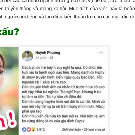
a bởi các cá nhân bị ảnh hưởng bởi các vụ bê bối, tức là tạo r
ện truyền thông và mạng xã hội. Mục đích của việc này là hoàn
nh người nổi tiếng và tạo điều kiện thuận lợi cho các mục đích 
 xấu?